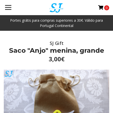
0
Portes grátis para compras superiores a 30€. Válido para
Portugal Continental
SJ Gift
Saco "Anjo" menina, grande
3,00€