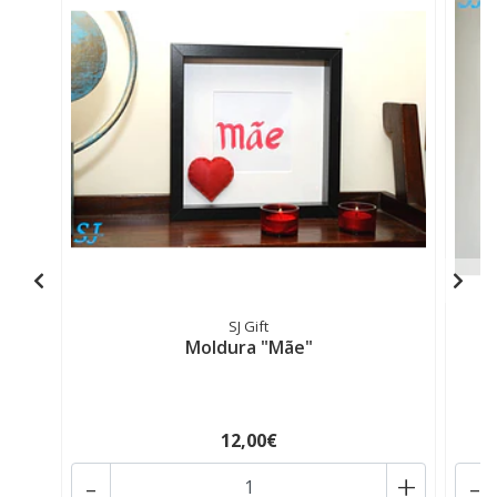
SJ Gift
Moldura "Mãe"
12,00€
-
+
-