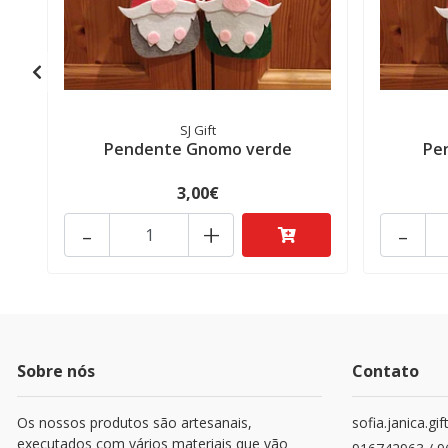
SJ Gift
Pendente Gnomo verde
Pe
3,00€
-
+
-
Sobre nós
Contato
Os nossos produtos são artesanais,
sofia.janica.g
executados com vários materiais que vão