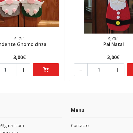
SJ Gift
SJ Gift
ndente Gnomo cinza
Pai Natal
3,00€
3,00€
+
-
+
Menu
ift@gmail.com
Contacto