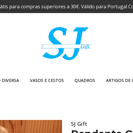
átis para compras superiores a 30€. Válido para Portugal C
 DIVERSA
VASOS E CESTOS
QUADROS
ARTIGOS DE 
SJ Gift