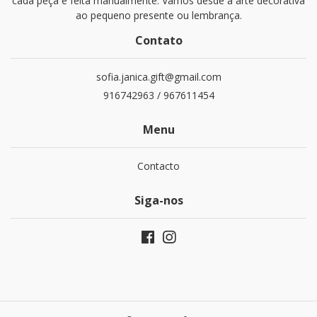
cada peça é feita manualmente. Vamos desde a arte decorativa
ao pequeno presente ou lembrança.
Contato
sofia.janica.gift@gmail.com
916742963 / 967611454
Menu
Contacto
Siga-nos