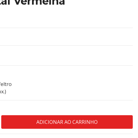
tal Vermelha
feltro
x.)