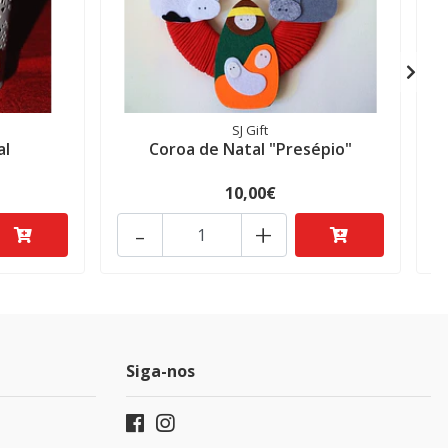
SJ Gift
al
Coroa de Natal "Presépio"
M
10,00€
-
+
Siga-nos