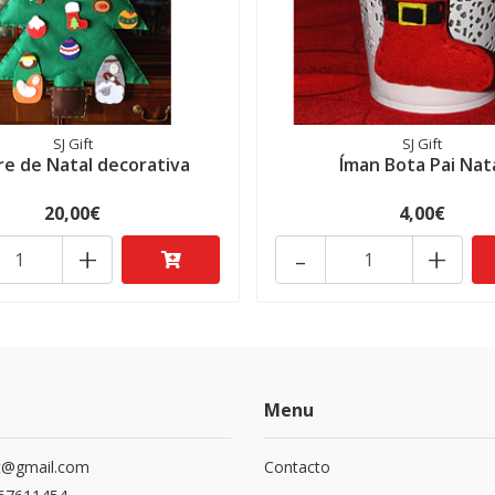
SJ Gift
SJ Gift
re de Natal decorativa
Íman Bota Pai Nat
20,00€
4,00€
+
-
+
Menu
ift@gmail.com
Contacto