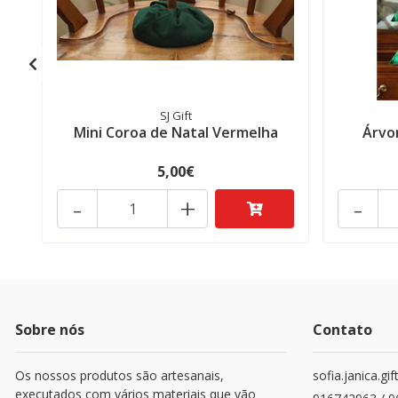
SJ Gift
Mini Coroa de Natal Vermelha
Árvo
5,00€
-
+
-
Sobre nós
Contato
Os nossos produtos são artesanais,
sofia.janica.g
executados com vários materiais que vão