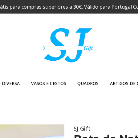
átis para compras superiores a 30€. Válido para Portugal C
 DIVERSA
VASOS E CESTOS
QUADROS
ARTIGOS DE 
SJ Gift