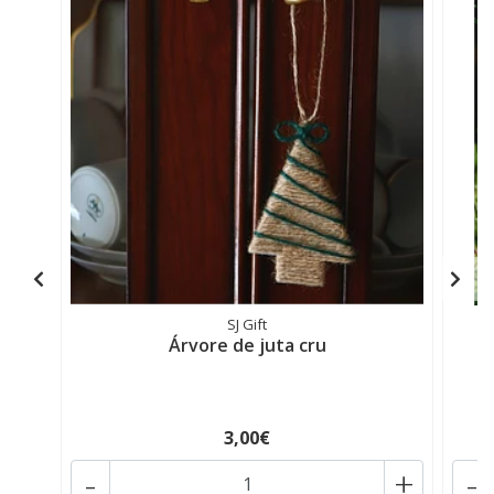
SJ Gift
Árvore de juta cru
3,00€
-
+
-