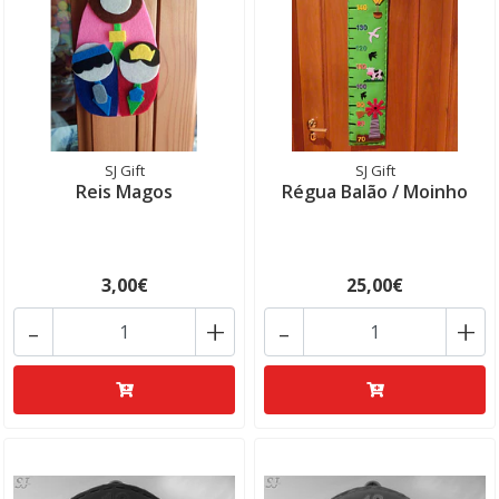
SJ Gift
SJ Gift
Reis Magos
Régua Balão / Moinho
3,00€
25,00€
-
+
-
+