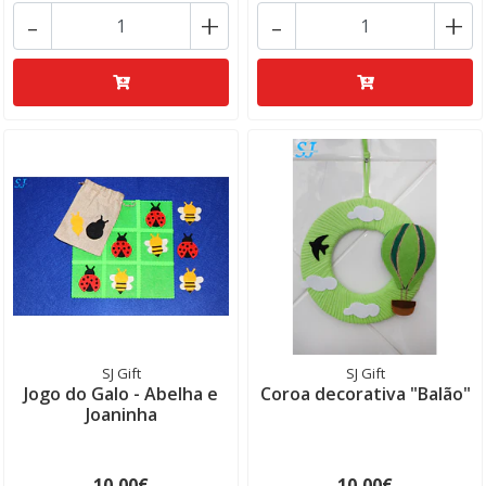
-
+
-
+
SJ Gift
SJ Gift
Jogo do Galo - Abelha e
Coroa decorativa "Balão"
Joaninha
10,00€
10,00€